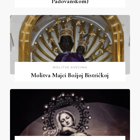
Padovanskom)
MOLITVE SVECIMA
Molitva Majci Božjoj Bistričkoj