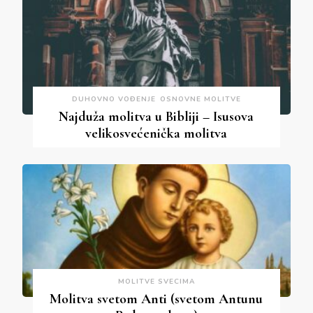
DUHOVNO VOĐENJE
OSNOVNE MOLITVE
Najduža molitva u Bibliji – Isusova
velikosvećenička molitva
MOLITVE SVECIMA
Molitva svetom Anti (svetom Antunu