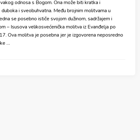
 svakog odnosa s Bogom. Ona može biti kratka i
i i duboka i sveobuhvatna. Među brojnim molitvama u
edna se posebno ističe svojom dužinom, sadržajem i
 – Isusova velikosvećenička molitva iz Evanđelja po
 17. Ova molitva je posebna jer je izgovorena neposredno
uke …