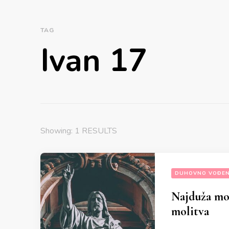
TAG
Ivan 17
Showing: 1 RESULTS
DUHOVNO VOĐEN
Najduža mol
molitva