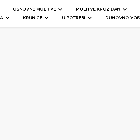
OSNOVNE MOLITVE
MOLITVE KROZ DAN
a molitva
itva, oče naš, zdravo marijo
MA
KRUNICE
U POTREBI
DUHOVNO VOĐ