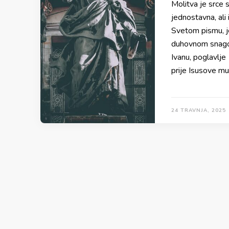
Molitva je srce
jednostavna, al
Svetom pismu, j
duhovnom snagom
Ivanu, poglavlje
prije Isusove m
24 TRAVNJA, 2025