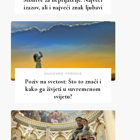
Molitve za neprijatelje: Najveći
izazov, ali i najveći znak ljubavi
DUHOVNO VOĐENJE
Poziv na svetost: Što to znači i
kako ga živjeti u suvremenom
svijetu?