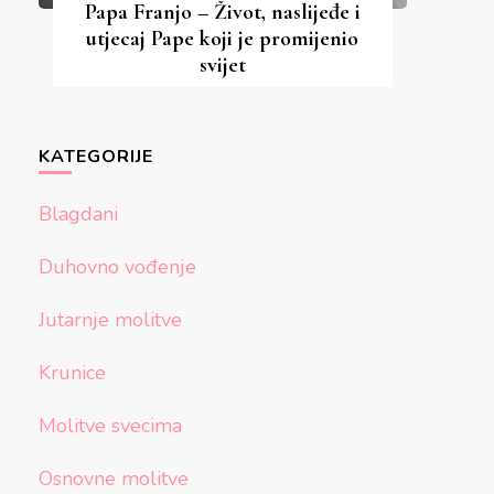
Papa Franjo – Život, naslijeđe i
utjecaj Pape koji je promijenio
svijet
KATEGORIJE
Blagdani
Duhovno vođenje
Jutarnje molitve
Krunice
Molitve svecima
Osnovne molitve