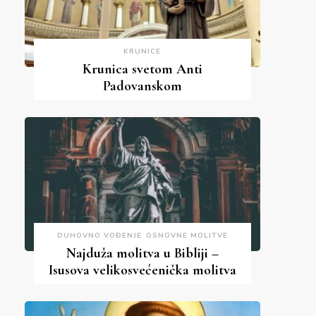
KRUNICE
Krunica svetom Anti
Padovanskom
DUHOVNO VOĐENJE
OSNOVNE MOLITVE
Najduža molitva u Bibliji –
Isusova velikosvećenička molitva