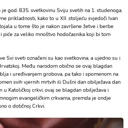
 je god. 835. svetkovinu Sviju svetih na 1. studenoga.
e prikladnosti, kako to u XII. stoljeću svjedoči Ivan
stojala u tome što je nakon završene žetve i berbe
 i piće za veliko mnoštvo hodočasnika koji bi tom
e Svi sveti označeni su kao svetkovina, a ujedno su i
Hrvatskoj. Među narodom obično se ovaj blagdan
blja i uređivanjem grobova, pa tako i spomenom na
omen svih vjernih mrtvih ili Dušni dan obilježava dan
m u Katoličkoj crkvi, ovaj se blagdan obilježava i
 u mnogim evangeličkim crkvama, premda je ondje
isno o dotičnoj Crkvi.