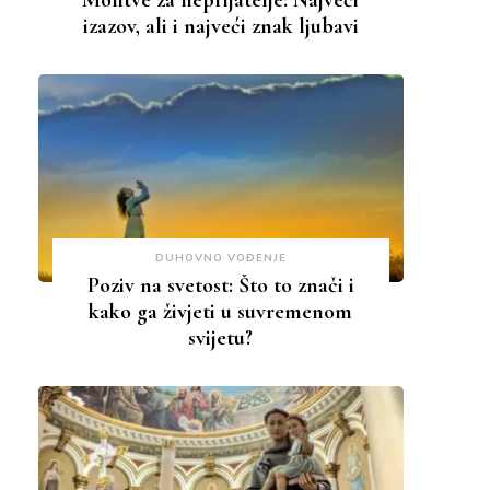
Molitve za neprijatelje: Najveći
izazov, ali i najveći znak ljubavi
DUHOVNO VOĐENJE
Poziv na svetost: Što to znači i
kako ga živjeti u suvremenom
svijetu?