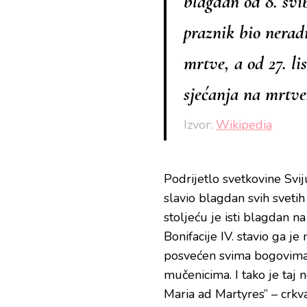
blagdan od 8. svi
praznik bio nera
mrtve, a od 27. li
sjećanja na mrtve
Izvor:
Wikipedia
Podrijetlo svetkovine Sviju
slavio blagdan svih sveti
stoljeću je isti blagdan n
Bonifacije IV. stavio ga j
posvećen svima bogovima, 
mučenicima. I tako je taj
Maria ad Martyres” – crkv