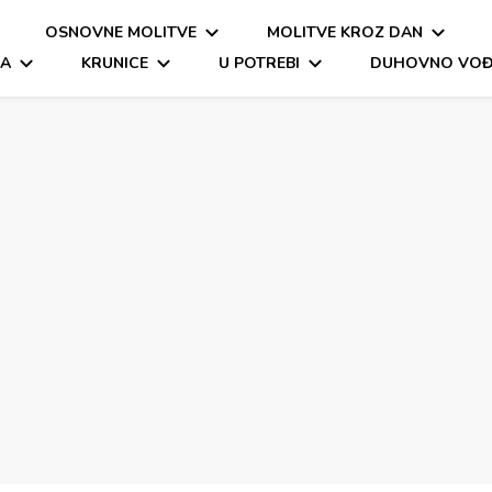
OSNOVNE MOLITVE
MOLITVE KROZ DAN
a molitva
itva, oče naš, zdravo marijo
MA
KRUNICE
U POTREBI
DUHOVNO VOĐ