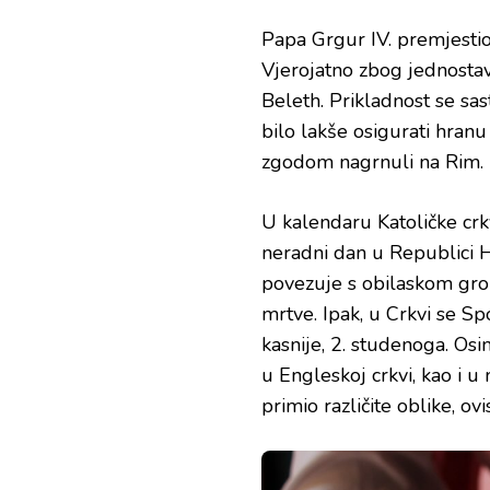
Papa Grgur IV. premjestio
Vjerojatno zbog jednostavn
Beleth. Prikladnost se sa
bilo lakše osigurati hranu
zgodom nagrnuli na Rim.
U kalendaru Katoličke crkv
neradni dan u Republici 
povezuje s obilaskom gro
mrtve. Ipak, u Crkvi se Sp
kasnije, 2. studenoga. Osi
u Engleskoj crkvi, kao i
primio različite oblike, ov