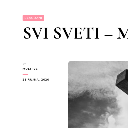
BLAGDANI
SVI SVETI –
by
MOLITVE
28 RUJNA, 2020