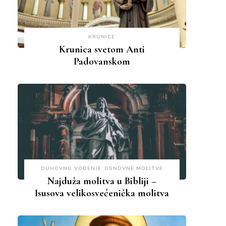
KRUNICE
Krunica svetom Anti
Padovanskom
DUHOVNO VOĐENJE
OSNOVNE MOLITVE
Najduža molitva u Bibliji –
Isusova velikosvećenička molitva