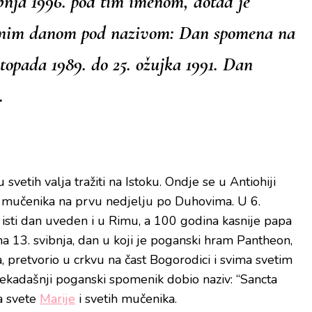
bnja 1996. pod tim imenom, dotad je
dnim danom pod nazivom: Dan spomena na
stopada 1989. do 25. ožujka 1991. Dan
.
 svetih valja tražiti na Istoku. Ondje se u Antiohiji
h mučenika na prvu nedjelju po Duhovima. U 6.
a isti dan uveden i u Rimu, a 100 godina kasnije papa
e na 13. svibnja, dan u koji je poganski hram Pantheon,
pretvorio u crkvu na čast Bogorodici i svima svetim
 nekadašnji poganski spomenik dobio naziv: “Sancta
a svete
Marije
i svetih mučenika.