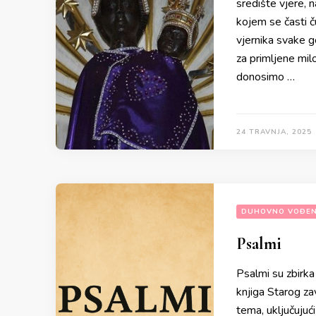
središte vjere, 
kojem se časti č
vjernika svake go
za primljene mil
donosimo …
24 TRAVNJA, 2025
DUHOVNO VOĐEN
Psalmi
Psalmi su zbirka
knjiga Starog zav
tema, uključujuć