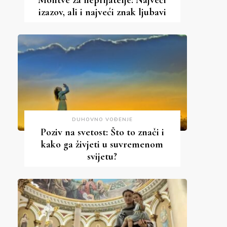
Molitve za neprijatelje: Najveći
izazov, ali i najveći znak ljubavi
DUHOVNO VOĐENJE
Poziv na svetost: Što to znači i
kako ga živjeti u suvremenom
svijetu?