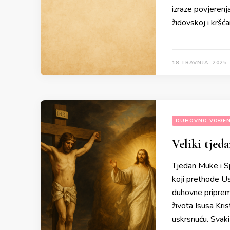
izraze povjerenj
židovskoj i kršća
18 TRAVNJA, 2025
DUHOVNO VOĐEN
Veliki tjed
Tjedan Muke i Sp
koji prethode Us
duhovne pripreme
života Isusa Kris
uskrsnuću. Svak