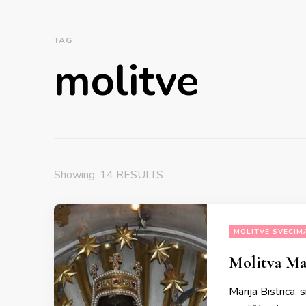
TAG
molitve
Showing: 14 RESULTS
MOLITVE SVECIM
Molitva Maj
Marija Bistrica,