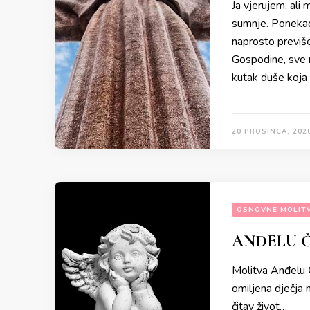
Ja vjerujem, ali
sumnje. Ponekad 
naprosto previše
Gospodine, sve m
kutak duše koja 
20 PROSINCA, 202
OSNOVNE MOLIT
ANĐELU 
Molitva Anđelu Č
omiljena dječja 
čitav život…