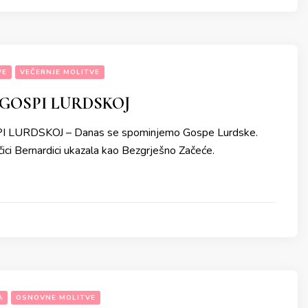
VE
VEČERNJE MOLITVE
GOSPI LURDSKOJ
 LURDSKOJ – Danas se spominjemo Gospe Lurdske.
čici Bernardici ukazala kao Bezgrješno Začeće.
A
OSNOVNE MOLITVE