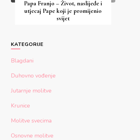
Papa Franjo – Život, naslijeđe i
utjecaj Pape koji je promijenio
svijet
KATEGORIJE
Blagdani
Duhovno vođenje
Jutarnje molitve
Krunice
Molitve svecima
Osnovne molitve