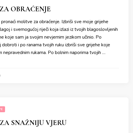
 ZA OBRAĆENJE
pronaći molitve za obraćenje. Izbriši sve moje grijehe
blagoj i svemogućoj riječi koja izlazi iz tvojih blagoslovljenih
jehe koje sam ja svojim nevjernim jezikom učinio. Po
 dobroti i po ranama tvojih ruku izbriši sve grijehe koje
im nepravednim rukama. Po bolnim naporima tvojih …
0
VE
ZA SNAŽNIJU VJERU