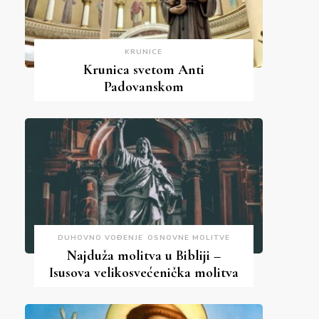
KRUNICE
Krunica svetom Anti
Padovanskom
DUHOVNO VOĐENJE
OSNOVNE MOLITVE
Najduža molitva u Bibliji –
Isusova velikosvećenička molitva