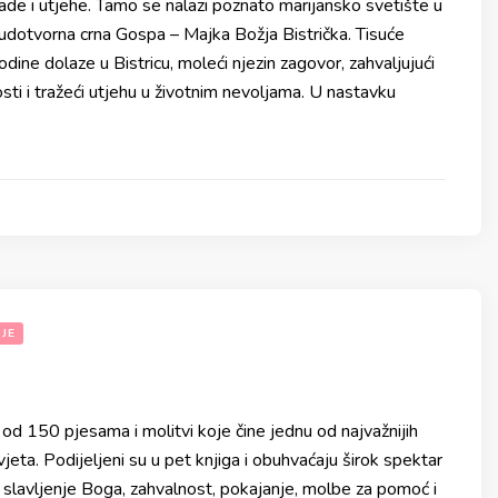
nade i utjehe. Tamo se nalazi poznato marijansko svetište u
udotvorna crna Gospa – Majka Božja Bistrička. Tisuće
dine dolaze u Bistricu, moleći njezin zagovor, zahvaljujući
osti i tražeći utjehu u životnim nevoljama. U nastavku
JE
 od 150 pjesama i molitvi koje čine jednu od najvažnijih
jeta. Podijeljeni su u pet knjiga i obuhvaćaju širok spektar
i slavljenje Boga, zahvalnost, pokajanje, molbe za pomoć i