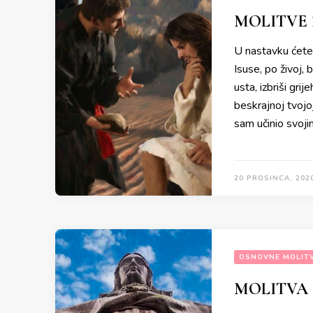
MOLITVE
U nastavku ćete 
Isuse, po živoj, 
usta, izbriši gri
beskrajnoj tvojoj
sam učinio svoj
20 PROSINCA, 202
OSNOVNE MOLIT
MOLITVA 