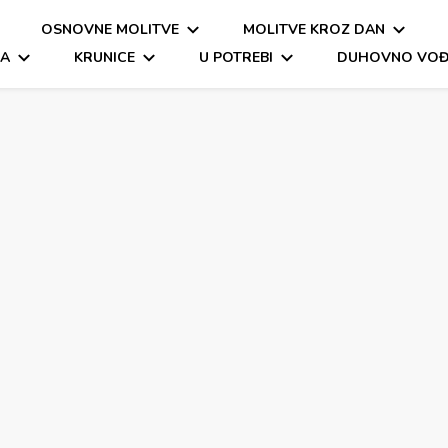
OSNOVNE MOLITVE
MOLITVE KROZ DAN
a molitva
itva, oče naš, zdravo marijo
MA
KRUNICE
U POTREBI
DUHOVNO VOĐ