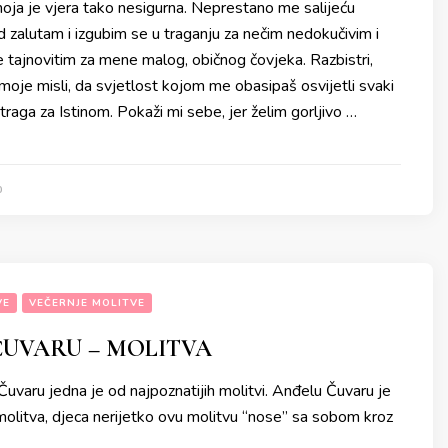
 moja je vjera tako nesigurna. Neprestano me salijeću
zalutam i izgubim se u traganju za nečim nedokučivim i
 tajnovitim za mene malog, običnog čovjeka. Razbistri,
oje misli, da svjetlost kojom me obasipaš osvijetli svaki
traga za Istinom. Pokaži mi sebe, jer želim gorljivo …
0
VE
VEČERNJE MOLITVE
ČUVARU – MOLITVA
uvaru jedna je od najpoznatijih molitvi. Anđelu Čuvaru je
molitva, djeca nerijetko ovu molitvu “nose” sa sobom kroz