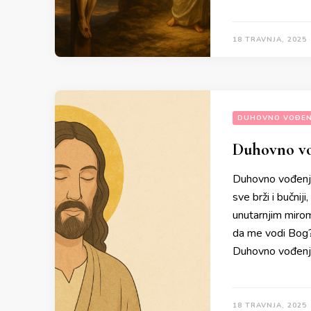
18 TRAVNJA, 2025
DUHOVNO VOĐEN
Duhovno vođ
Duhovno vođenje
sve brži i bučnij
unutarnjim mirom
da me vodi Bog? 
Duhovno vođenj
18 TRAVNJA, 2025