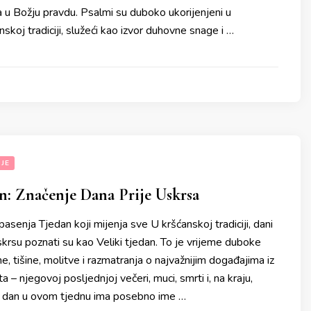
a u Božju pravdu. Psalmi su duboko ukorijenjeni u
nskoj tradiciji, služeći kao izvor duhovne snage i …
JE
an: Značenje Dana Prije Uskrsa
asenja Tjedan koji mijenja sve U kršćanskoj tradiciji, dani
krsu poznati su kao Veliki tjedan. To je vrijeme duboke
, tišine, molitve i razmatranja o najvažnijim događajima iz
ta – njegovoj posljednjoj večeri, muci, smrti i, na kraju,
i dan u ovom tjednu ima posebno ime …