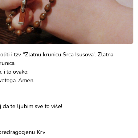
i i tzv. “Zlatnu krunicu Srca Isusova”. Zlatna
runica.
 i to ovako:
Svetoga. Amen.
 da te ljubim sve to više!
 predragocjenu Krv