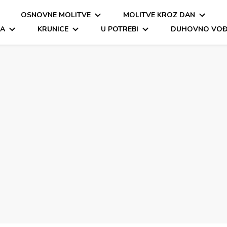
OSNOVNE MOLITVE
MOLITVE KROZ DAN
a molitva
itva, oče naš, zdravo marijo
MA
KRUNICE
U POTREBI
DUHOVNO VOĐ