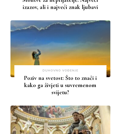
Molitve za neprijatelje: Najveći
izazov, ali i najveći znak ljubavi
DUHOVNO VOĐENJE
Poziv na svetost: Što to znači i
kako ga živjeti u suvremenom
svijetu?