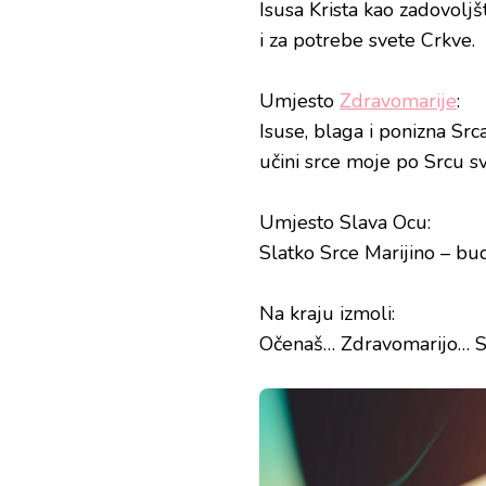
Isusa Krista kao zadovoljš
i za potrebe svete Crkve.
Umjesto
Zdravomarije
:
Isuse, blaga i ponizna Srca
učini srce moje po Srcu s
Umjesto Slava Ocu:
Slatko Srce Marijino – bu
Na kraju izmoli:
Očenaš… Zdravomarijo… 