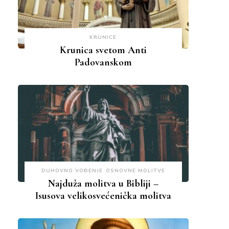
KRUNICE
Krunica svetom Anti
Padovanskom
DUHOVNO VOĐENJE
OSNOVNE MOLITVE
Najduža molitva u Bibliji –
Isusova velikosvećenička molitva