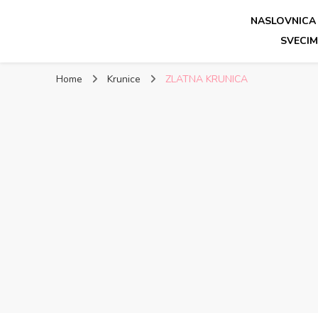
NASLOVNICA
Molitve katolika – Jutarnj
Svete katoličke molitve – Jutarnja molitva, večernja mol
SVECI
Home
Krunice
ZLATNA KRUNICA