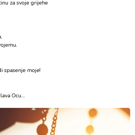
tinu za svoje grijehe
,
vojemu.
di spasenje moje!
Slava Ocu…