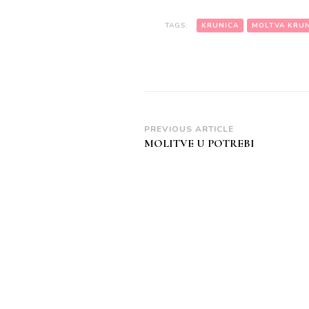
TAGS:
KRUNICA
MOLTVA KRUN
Post
PREVIOUS ARTICLE
MOLITVE U POTREBI
Navigation