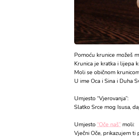
Pomoću krunice možeš molit
Krunica je kratka i lijepa k
Moli se običnom krunicom,
U ime Oca i Sina i Duha 
Umjesto “Vjerovanja”:
Slatko Srce mog Isusa, daj
Umjesto
“Oče naš”
moli:
Vječni Oče, prikazujem ti