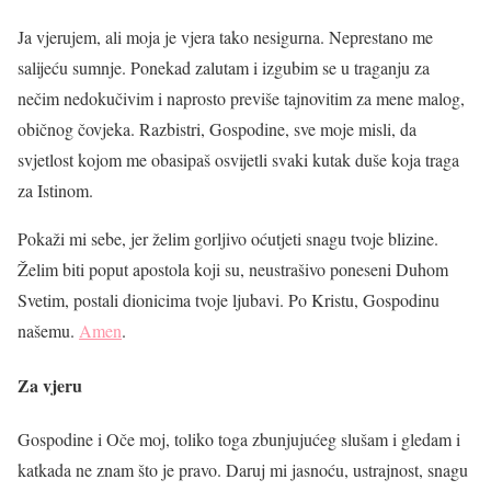
Ja vjerujem, ali moja je vjera tako nesigurna. Neprestano me
salijeću sumnje. Ponekad zalutam i izgubim se u traganju za
nečim nedokučivim i naprosto previše tajnovitim za mene malog,
običnog čovjeka. Razbistri, Gospodine, sve moje misli, da
svjetlost kojom me obasipaš osvijetli svaki kutak duše koja traga
za Istinom.
Pokaži mi sebe, jer želim gorljivo oćutjeti snagu tvoje blizine.
Želim biti poput apostola koji su, neustrašivo poneseni Duhom
Svetim, postali dionicima tvoje ljubavi. Po Kristu, Gospodinu
našemu.
Amen
.
Za vjeru
Gospodine i Oče moj, toliko toga zbunjujućeg slušam i gledam i
katkada ne znam što je pravo. Daruj mi jasnoću, ustrajnost, snagu