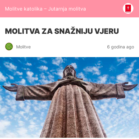
Molitve katolika – Jutarnja molitva
MOLITVA ZA SNAŽNIJU VJERU
Molitve
6 godina ago