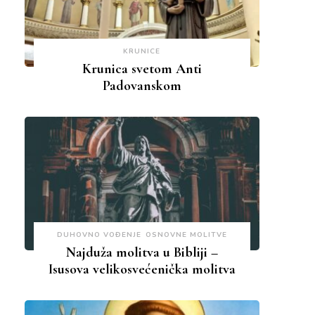
KRUNICE
Krunica svetom Anti
Padovanskom
DUHOVNO VOĐENJE
OSNOVNE MOLITVE
Najduža molitva u Bibliji –
Isusova velikosvećenička molitva