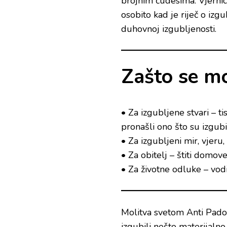
brojnim čudesima. Vjernic
osobito kad je riječ o izg
duhovnoj izgubljenosti.
Zašto se m
• Za izgubljene stvari – 
pronašli ono što su izgubil
• Za izgubljeni mir, vjeru
• Za obitelj – štiti domove
• Za životne odluke – vodi 
Molitva svetom Anti Padov
izgubili nešto materijalno