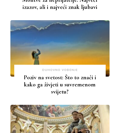
Molitve za neprijatelje: Najveći
izazov, ali i najveći znak ljubavi
DUHOVNO VOĐENJE
Poziv na svetost: Što to znači i
kako ga živjeti u suvremenom
svijetu?