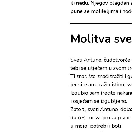
ili nadu
. Njegov blagdan 
pune se moliteljima i hod
Molitva sv
Sveti Antune, čudotvorče i
tebi se utječem u svom t
Ti znaš što znači tražiti i gu
jer si i sam tražio istinu, s
Izgubio sam (recite nakan
i osjećam se izgubljeno.
Zato ti, sveti Antune, do
da ćeš mi svojim zagovo
u mojoj potrebi i boli.