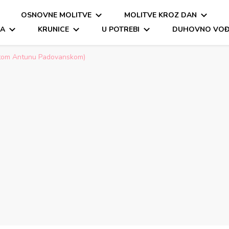
OSNOVNE MOLITVE
MOLITVE KROZ DAN
a molitva
itva, oče naš, zdravo marijo
MA
KRUNICE
U POTREBI
DUHOVNO VOĐ
etom Antunu Padovanskom)