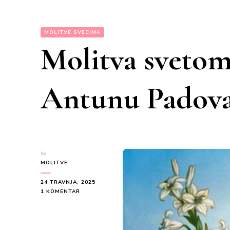
MOLITVE SVECIMA
Molitva svetom
Antunu Padov
by
MOLITVE
24 TRAVNJA, 2025
NA
1 KOMENTAR
MOLITVA
SVETOM
ANTI
(SVETOM