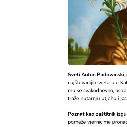
ANTUNU
PADOVANSKOM)
Sveti Antun Padovanski
,
najštovanijih svetaca u Kat
mu se svakodnevno, osobit
traže nutarnju utjehu i ja
Poznat kao zaštitnik izgu
pomaže vjernicima pronaći