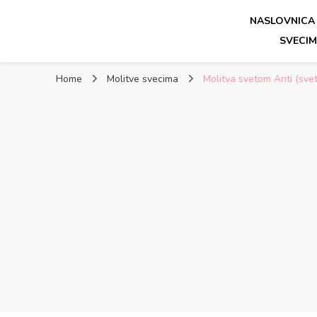
NASLOVNICA
Molitve katolika – Jutarnj
Svete katoličke molitve – Jutarnja molitva, večernja mol
SVECI
Home
Molitve svecima
Molitva svetom Anti (sv