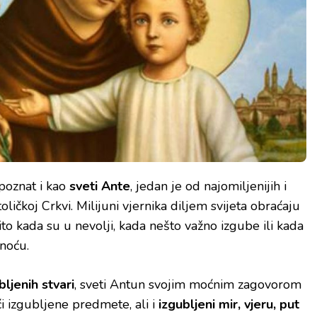
 poznat i kao
sveti Ante
, jedan je od najomiljenijih i
oličkoj Crkvi. Milijuni vjernika diljem svijeta obraćaju
o kada su u nevolji, kada nešto važno izgube ili kada
snoću.
bljenih stvari
, sveti Antun svojim moćnim zagovorom
 izgubljene predmete, ali i
izgubljeni mir, vjeru, put