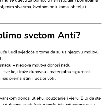
i mu se utječu za pomoć u najrazličitijim potrebama,
ubljenim stvarima, životnim odlukama, obitelji i
olimo svetom Anti?
tisuće ljudi svjedoče o tome da su uz njegovu molitvu
i.
, snagu – njegova molitva donosi nadu.
 i sve koji traže duhovnu i materijalnu sigurnost.
nas prema istini i Božjoj volji.
anskom donosi utjehu, pouzdanje i vjeru. Bilo da ste
 ili duhovno, sveti Antun može biti vaš zagovornik i