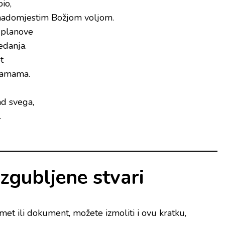
io,
o nadomjestim Božjom voljom.
 planove
edanja.
t
tamama.
ad svega,
.
izgubljene stvari
met ili dokument, možete izmoliti i ovu kratku,