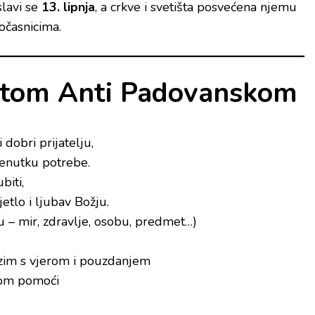
slavi se
13. lipnja
, a crkve i svetišta posvećena njemu
očasnicima.
etom Anti Padovanskom
 dobri prijatelju,
renutku potrebe.
biti,
vjetlo i ljubav Božju.
u – mir, zdravlje, osobu, predmet…)
lazim s vjerom i pouzdanjem
rom pomoći