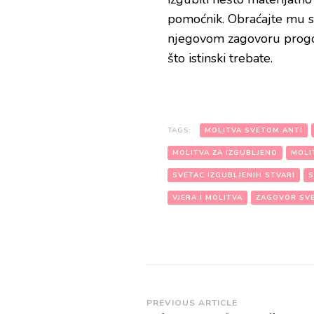
pomoćnik. Obraćajte mu s
njegovom zagovoru progovor
što istinski trebate.
TAGS:
MOLITVA SVETOM ANTI
MOLITVA ZA IZGUBLJENO
MOLI
SVETAC IZGUBLJENIH STVARI
S
VJERA I MOLITVA
ZAGOVOR SV
Post
PREVIOUS ARTICLE