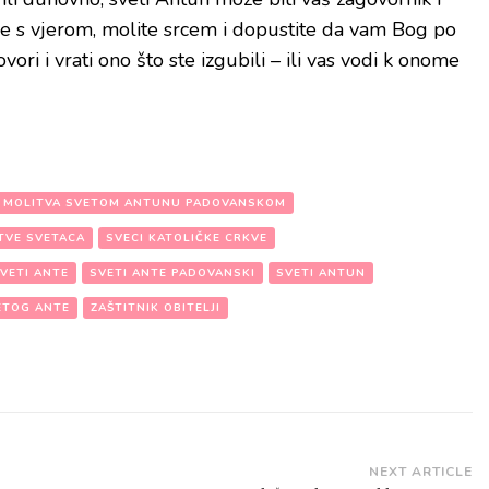
e s vjerom, molite srcem i dopustite da vam Bog po
i i vrati ono što ste izgubili – ili vas vodi k onome
MOLITVA SVETOM ANTUNU PADOVANSKOM
TVE SVETACA
SVECI KATOLIČKE CRKVE
VETI ANTE
SVETI ANTE PADOVANSKI
SVETI ANTUN
ETOG ANTE
ZAŠTITNIK OBITELJI
NEXT ARTICLE