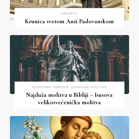
KRUNICE
Krunica svetom Anti Padovanskom
DUHOVNO VOĐENJE
OSNOVNE MOLITVE
Najduža molitva u Bibliji – Isusova
velikosvećenička molitva