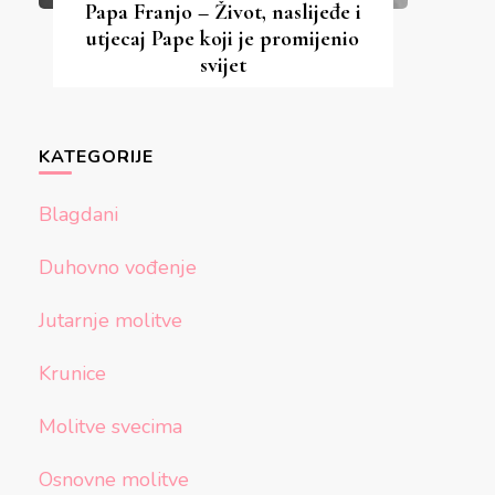
Papa Franjo – Život, naslijeđe i
utjecaj Pape koji je promijenio
svijet
KATEGORIJE
Blagdani
Duhovno vođenje
Jutarnje molitve
Krunice
Molitve svecima
Osnovne molitve