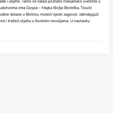
nade i utjehe. Tamo se nalazi poznato marijansko svetište u
udotvorna crna Gospa – Majka Božja Bistrička. Tisuće
dine dolaze u Bistricu, moleći njezin zagovor, zahvaljujući
osti i tražeći utjehu u životnim nevoljama. U nastavku