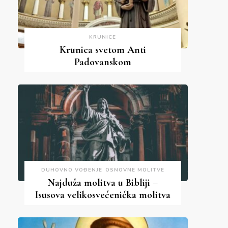
KRUNICE
Krunica svetom Anti
Padovanskom
DUHOVNO VOĐENJE
OSNOVNE MOLITVE
Najduža molitva u Bibliji –
Isusova velikosvećenička molitva