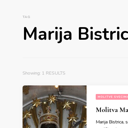
TAG
Marija Bistri
Showing: 1 RESULTS
MOLITVE SVECIM
Molitva Maj
Marija Bistrica,