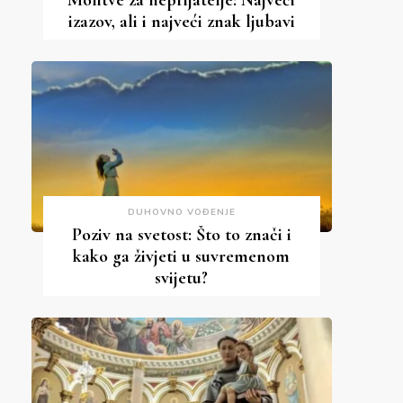
Molitve za neprijatelje: Najveći
izazov, ali i najveći znak ljubavi
DUHOVNO VOĐENJE
Poziv na svetost: Što to znači i
kako ga živjeti u suvremenom
svijetu?