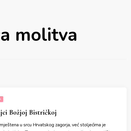
ca molitva
A
ci Božjoj Bistričkoj
 smještena u srcu Hrvatskog zagorja, već stoljećima je