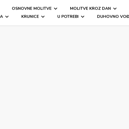
OSNOVNE MOLITVE
MOLITVE KROZ DAN
a molitva
itva, oče naš, zdravo marijo
MA
KRUNICE
U POTREBI
DUHOVNO VOĐ