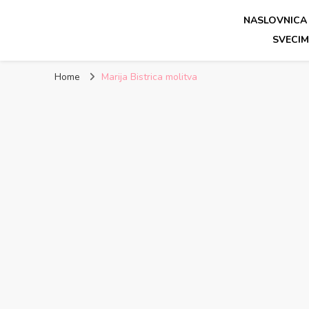
NASLOVNICA
Molitve katolika – Jutarnj
Svete katoličke molitve – Jutarnja molitva, večernja mol
SVECI
Home
Marija Bistrica molitva