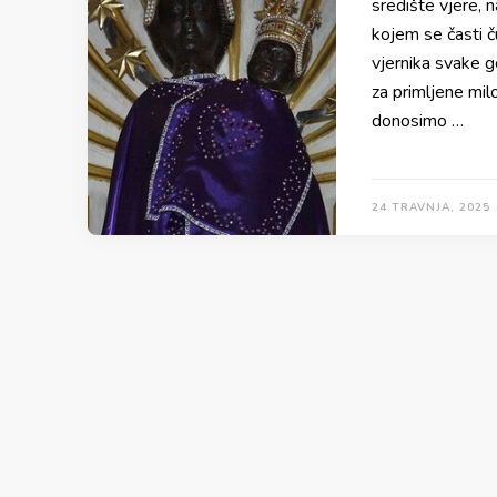
središte vjere, 
kojem se časti č
vjernika svake go
za primljene mil
donosimo …
24 TRAVNJA, 2025