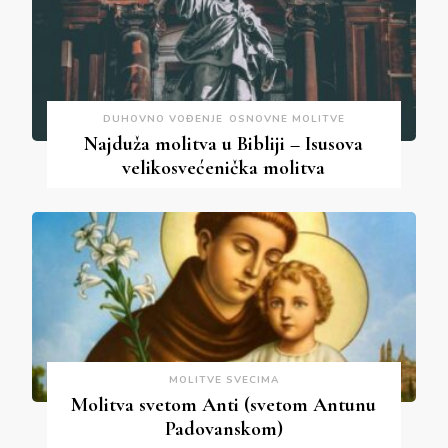
DUHOVNO VOĐENJE
OSNOVNE MOLITVE
Najduža molitva u Bibliji – Isusova
velikosvećenička molitva
MOLITVE SVECIMA
Molitva svetom Anti (svetom Antunu
Padovanskom)