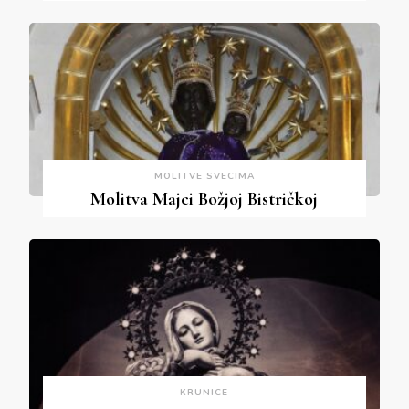
MOLITVE SVECIMA
Molitva Majci Božjoj Bistričkoj
KRUNICE