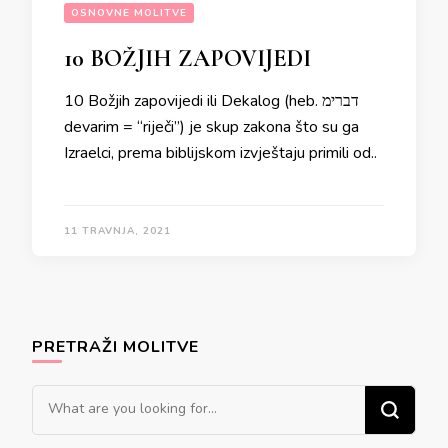
OSNOVNE MOLITVE
10 BOŽJIH ZAPOVIJEDI
10 Božjih zapovijedi ili Dekalog (heb. דברימ
devarim = “riječi”) je skup zakona što su ga
Izraelci, prema biblijskom izvještaju primili od..
11 TRAVNJA, 2021
PRETRAŽI MOLITVE
Looking
for