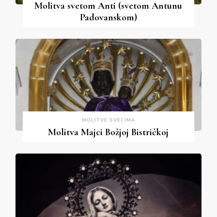
Molitva svetom Anti (svetom Antunu
Padovanskom)
MOLITVE SVECIMA
Molitva Majci Božjoj Bistričkoj