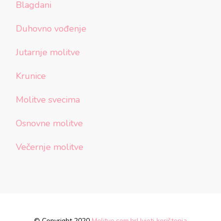
Blagdani
Duhovno vođenje
Jutarnje molitve
Krunice
Molitve svecima
Osnovne molitve
Večernje molitve
© Copyright 2020
Molitve.com.hr
Uvjeti korištenja