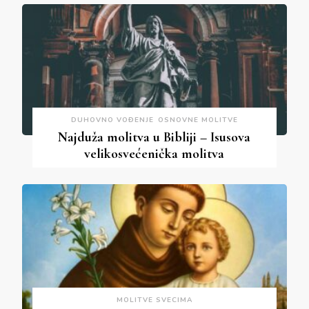
DUHOVNO VOĐENJE
OSNOVNE MOLITVE
Najduža molitva u Bibliji – Isusova
velikosvećenička molitva
MOLITVE SVECIMA