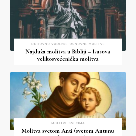
DUHOVNO VOĐENJE
OSNOVNE MOLITVE
Najduža molitva u Bibliji – Isusova
velikosvećenička molitva
MOLITVE SVECIMA
Molitva svetom Anti (svetom Antunu