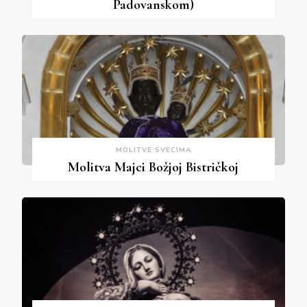
Padovanskom)
MOLITVE SVECIMA
Molitva Majci Božjoj Bistričkoj